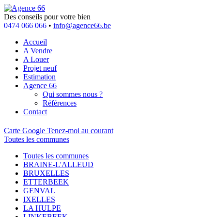
Des conseils pour votre bien
0474 066 066
•
info@agence66.be
Accueil
A Vendre
A Louer
Projet neuf
Estimation
Agence 66
Qui sommes nous ?
Références
Contact
Carte Google
Tenez-moi au courant
Toutes les communes
Toutes les communes
BRAINE-L'ALLEUD
BRUXELLES
ETTERBEEK
GENVAL
IXELLES
LA HULPE
LINKEBEEK