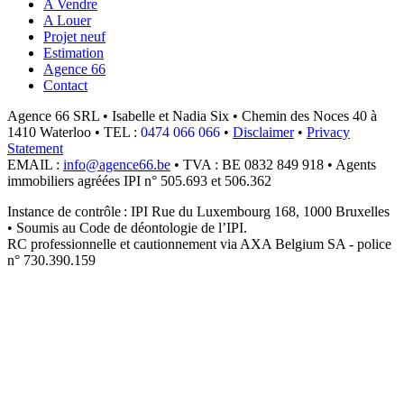
A Vendre
A Louer
Projet neuf
Estimation
Agence 66
Contact
Agence 66 SRL • Isabelle et Nadia Six • Chemin des Noces 40 à
1410 Waterloo • TEL :
0474 066 066
•
Disclaimer
•
Privacy
Statement
EMAIL :
info@agence66.be
• TVA : BE 0832
849
918 • Agents
immobiliers agréées IPI n° 505.693 et 506.362
Instance de contrôle : IPI Rue du Luxembourg 168, 1000 Bruxelles
• Soumis au Code de déontologie de l’IPI.
RC professionnelle et cautionnement via AXA Belgium SA - police
n° 730.390.159