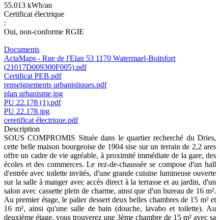
55.013 kWh/an
Certificat électrique
:
Oui, non-conforme RGIE
Documents
ActaMaps - Rue de l'Elan 53 1170 Watermael-Boitsfort
(21017D009300F005).pdf
Certificat PEB.pdf
renseignements urbanistiques.pdf
plan urbanisme.jpg
PU 22.178 (1).pdf
PU 22.178.jpg
ceretificat électrique.pdf
Description
SOUS COMPROMIS Située dans le quartier recherché du Dries,
cette belle maison bourgeoise de 1904 sise sur un terrain de 2,2 ares
offre un cadre de vie agréable, à proximité immédiate de la gare, des
écoles et des commerces. Le rez-de-chaussée se compose d'un hall
d'entrée avec toilette invités, d'une grande cuisine lumineuse ouverte
sur la salle à manger avec accès direct à la terrasse et au jardin, d'un
salon avec cassette plein de charme, ainsi que d'un bureau de 16 m².
Au premier étage, le palier dessert deux belles chambres de 15 m² et
16 m², ainsi qu'une salle de bain (douche, lavabo et toilette). Au
deuxième étage, vous trouverez une 3ème chambre de 15 m² avec sa